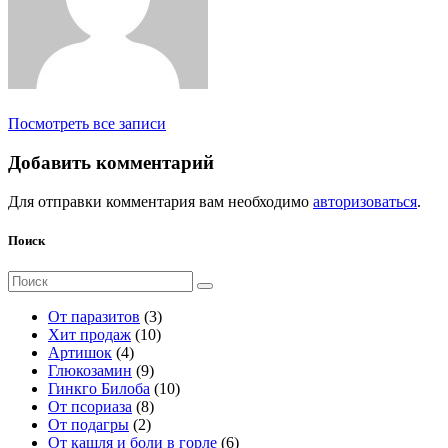
Посмотреть все записи
Добавить комментарий
Для отправки комментария вам необходимо
авторизоваться
.
Поиск
Поиск
для:
3
От паразитов
3
1
т
Хит продаж
10
4
0
о
Артишок
4
т
9
т
в
Глюкозамин
9
о
т
о
а
1
Гинкго Билоба
10
в
о
8
в
р
0
От псориаза
8
а
2
в
т
а
а
т
От подагры
2
р
т
а
о
р
о
6
От кашля и боли в горле
6