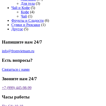
о
а
р
3
а
о
4
Для тела
3
5
в
р
о
т
р
в
т
Чай и Кофе
5
4
т
а
о
в
о
о
а
о
Кофе
4
1
т
о
р
в
в
в
р
в
Чай
1
т
о
в
а
о
а
6
Фрукты и Сладости
6
о
в
а
р
в
р
1
т
Сумки и Рюкзаки
1
5
в
а
р
а
о
т
о
Другое
5
т
а
р
о
в
о
в
о
р
а
в
в
а
Напишите нам 24/7
в
а
р
а
р
о
р
в
info@fromvietnam.ru
о
в
Есть вопросы?
Связаться с нами
Звоните нам 24/7
+7 (999) 445-98-99
Часы работы