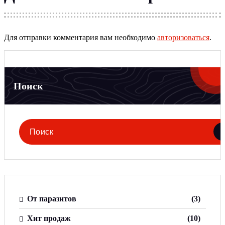
Для отправки комментария вам необходимо
авторизоваться
.
Поиск
Поиск
для:
3
От паразитов
3
т
о
1
Хит продаж
10