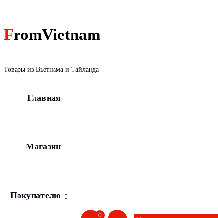
Перейти
к
содержанию
FromVietnam
Товары из Вьетнама и Тайланда
Главная
Магазин
Покупателю
0