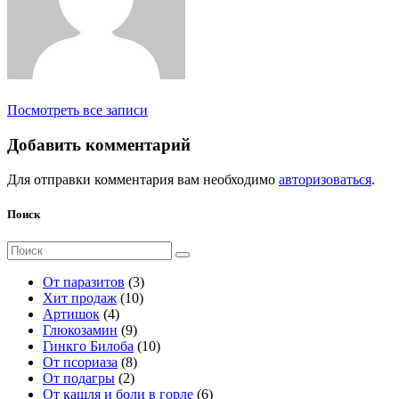
Посмотреть все записи
Добавить комментарий
Для отправки комментария вам необходимо
авторизоваться
.
Поиск
Поиск
для:
3
От паразитов
3
1
т
Хит продаж
10
4
0
о
Артишок
4
т
9
т
в
Глюкозамин
9
о
т
о
а
1
Гинкго Билоба
10
в
о
8
в
р
0
От псориаза
8
а
2
в
т
а
а
т
От подагры
2
р
т
а
о
р
о
6
От кашля и боли в горле
6