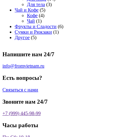
о
а
р
3
а
о
4
Для тела
3
5
в
р
о
т
р
в
т
Чай и Кофе
5
4
т
а
о
в
о
о
а
о
Кофе
4
1
т
о
р
в
в
в
р
в
Чай
1
т
о
в
а
о
а
6
Фрукты и Сладости
6
о
в
а
р
в
р
1
т
Сумки и Рюкзаки
1
5
в
а
р
а
о
т
о
Другое
5
т
а
р
о
в
о
в
о
р
а
в
в
а
Напишите нам 24/7
в
а
р
а
р
о
р
в
info@fromvietnam.ru
о
в
Есть вопросы?
Связаться с нами
Звоните нам 24/7
+7 (999) 445-98-99
Часы работы