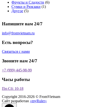
т
о
в
а
о
а
6
Фрукты и Сладости
6
о
в
а
р
в
р
1
т
Сумки и Рюкзаки
1
5
в
а
р
а
о
т
о
Другое
5
т
а
р
о
в
о
в
о
р
а
в
в
а
Напишите нам 24/7
в
а
р
а
р
о
р
в
info@fromvietnam.ru
о
в
Есть вопросы?
Связаться с нами
Звоните нам 24/7
+7 (999) 445-98-99
Часы работы
Пн-Сб: 10-18
Copyright 2016-2026 © FromVietnam
Сайт разработан
«myRuler»