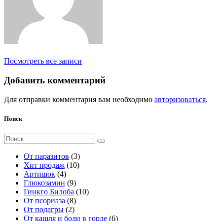
Посмотреть все записи
Добавить комментарий
Для отправки комментария вам необходимо
авторизоваться
.
Поиск
Поиск
для:
3
От паразитов
3
1
т
Хит продаж
10
4
0
о
Артишок
4
т
9
т
в
Глюкозамин
9
о
т
о
а
1
Гинкго Билоба
10
в
о
8
в
р
0
От псориаза
8
а
2
в
т
а
а
т
От подагры
2
р
т
а
о
р
о
6
От кашля и боли в горле
6