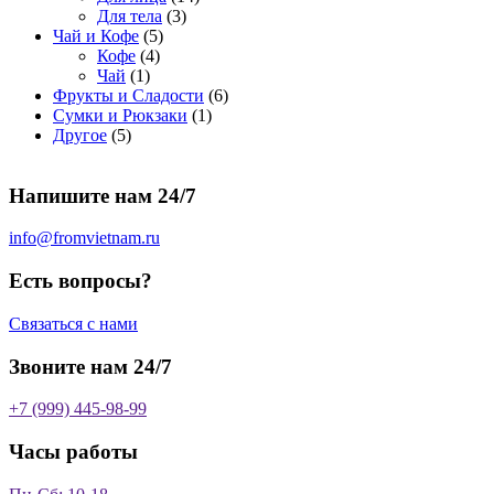
о
а
р
3
а
о
4
Для тела
3
5
в
р
о
т
р
в
т
Чай и Кофе
5
4
т
а
о
в
о
о
а
о
Кофе
4
1
т
о
р
в
в
в
р
в
Чай
1
т
о
в
а
о
а
6
Фрукты и Сладости
6
о
в
а
р
в
р
1
т
Сумки и Рюкзаки
1
5
в
а
р
а
о
т
о
Другое
5
т
а
р
о
в
о
в
о
р
а
в
в
а
Напишите нам 24/7
в
а
р
а
р
о
р
в
info@fromvietnam.ru
о
в
Есть вопросы?
Связаться с нами
Звоните нам 24/7
+7 (999) 445-98-99
Часы работы