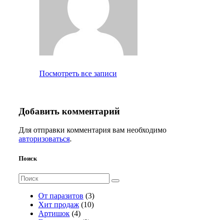
Посмотреть все записи
Добавить комментарий
Для отправки комментария вам необходимо
авторизоваться
.
Поиск
Поиск
для:
3
От паразитов
3
1
т
Хит продаж
10
4
0
о
Артишок
4