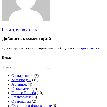
Посмотреть все записи
Добавить комментарий
Для отправки комментария вам необходимо
авторизоваться
.
Поиск
Поиск
для:
3
От паразитов
3
1
т
Хит продаж
10
4
0
о
Артишок
4
т
9
т
в
Глюкозамин
9
о
т
о
а
1
Гинкго Билоба
10
в
о
8
в
р
0
От псориаза
8
а
2
в
т
а
а
т
От подагры
2
р
т
а
о
р
о
6
От кашля и боли в горле
6