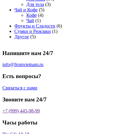
о
а
р
3
а
о
4
Для тела
3
5
в
р
о
т
р
в
т
Чай и Кофе
5
4
т
а
о
в
о
о
а
о
Кофе
4
1
т
о
р
в
в
в
р
в
Чай
1
т
о
в
а
о
а
6
Фрукты и Сладости
6
о
в
а
р
в
р
1
т
Сумки и Рюкзаки
1
5
в
а
р
а
о
т
о
Другое
5
т
а
р
о
в
о
в
о
р
а
в
в
а
Напишите нам 24/7
в
а
р
а
р
о
р
в
info@fromvietnam.ru
о
в
Есть вопросы?
Связаться с нами
Звоните нам 24/7
+7 (999) 445-98-99
Часы работы