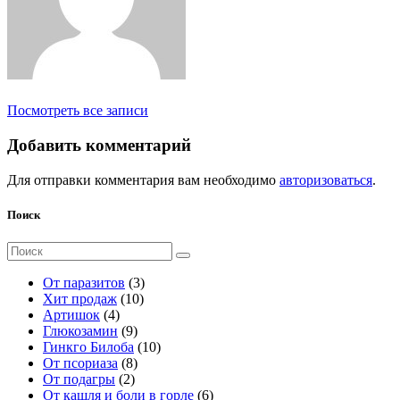
Посмотреть все записи
Добавить комментарий
Для отправки комментария вам необходимо
авторизоваться
.
Поиск
Поиск
для:
3
От паразитов
3
1
т
Хит продаж
10
4
0
о
Артишок
4
т
9
т
в
Глюкозамин
9
о
т
о
а
1
Гинкго Билоба
10
в
о
8
в
р
0
От псориаза
8
а
2
в
т
а
а
т
От подагры
2
р
т
а
о
р
о
6
От кашля и боли в горле
6