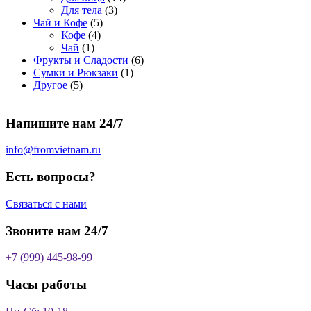
о
а
р
3
а
о
4
Для тела
3
5
в
р
о
т
р
в
т
Чай и Кофе
5
4
т
а
о
в
о
о
а
о
Кофе
4
1
т
о
р
в
в
в
р
в
Чай
1
т
о
в
а
о
а
6
Фрукты и Сладости
6
о
в
а
р
в
р
1
т
Сумки и Рюкзаки
1
5
в
а
р
а
о
т
о
Другое
5
т
а
р
о
в
о
в
о
р
а
в
в
а
Напишите нам 24/7
в
а
р
а
р
о
р
в
info@fromvietnam.ru
о
в
Есть вопросы?
Связаться с нами
Звоните нам 24/7
+7 (999) 445-98-99
Часы работы