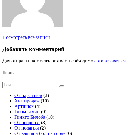
Посмотреть все записи
Добавить комментарий
Для отправки комментария вам необходимо
авторизоваться
.
Поиск
Поиск
для:
3
От паразитов
3
1
т
Хит продаж
10
4
0
о
Артишок
4
т
9
т
в
Глюкозамин
9
о
т
о
а
1
Гинкго Билоба
10
в
о
8
в
р
0
От псориаза
8
а
2
в
т
а
а
т
От подагры
2
р
т
а
о
р
о
6
От кашля и боли в горле
6