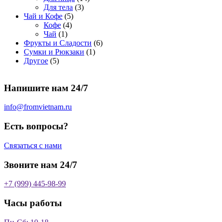
о
а
р
3
а
о
4
Для тела
3
5
в
р
о
т
р
в
т
Чай и Кофе
5
4
т
а
о
в
о
о
а
о
Кофе
4
1
т
о
р
в
в
в
р
в
Чай
1
т
о
в
а
о
а
6
Фрукты и Сладости
6
о
в
а
р
в
р
1
т
Сумки и Рюкзаки
1
5
в
а
р
а
о
т
о
Другое
5
т
а
р
о
в
о
в
о
р
а
в
в
а
Напишите нам 24/7
в
а
р
а
р
о
р
в
info@fromvietnam.ru
о
в
Есть вопросы?
Связаться с нами
Звоните нам 24/7
+7 (999) 445-98-99
Часы работы