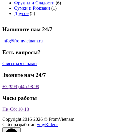
т
о
в
а
о
а
6
Фрукты и Сладости
6
о
в
а
р
в
р
1
т
Сумки и Рюкзаки
1
5
в
а
р
а
о
т
о
Другое
5
т
а
р
о
в
о
в
о
р
а
в
в
а
Напишите нам 24/7
в
а
р
а
р
о
р
в
info@fromvietnam.ru
о
в
Есть вопросы?
Связаться с нами
Звоните нам 24/7
+7 (999) 445-98-99
Часы работы
Пн-Сб: 10-18
Copyright 2016-2026 © FromVietnam
Сайт разработан
«myRuler»