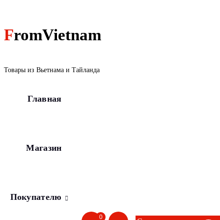
Перейти
к
содержанию
FromVietnam
Товары из Вьетнама и Тайланда
Главная
Магазин
Покупателю
0