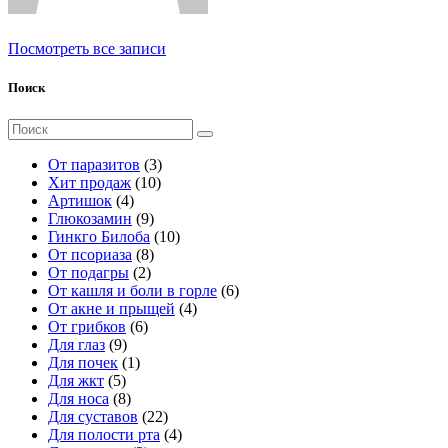
Посмотреть все записи
Поиск
Поиск
для:
3
От паразитов
3
1
т
Хит продаж
10
4
0
о
Артишок
4
т
9
т
в
Глюкозамин
9
о
т
о
а
1
Гинкго Билоба
10
в
о
8
в
р
0
От псориаза
8
а
2
в
т
а
а
т
От подагры
2
р
т
а
о
р
о
6
От кашля и боли в горле
6
а
о
р
в
о
в
4
т
От акне и прыщей
4
6
в
о
а
в
а
т
о
От грибков
6
9
т
а
в
р
р
о
в
Для глаз
9
т
1
о
р
о
о
в
а
Для почек
1
5
о
т
в
а
в
в
а
р
Для жкт
5
т
в
8
о
а
р
о
Для носа
8
о
а
т
в
р
2
а
в
Для суставов
22
в
р
о
а
о
2
4
Для полости рта
4