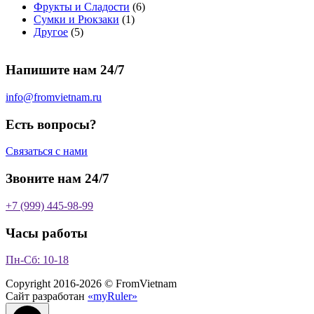
т
о
в
а
о
а
6
Фрукты и Сладости
6
о
в
а
р
в
р
1
т
Сумки и Рюкзаки
1
5
в
а
р
а
о
т
о
Другое
5
т
а
р
о
в
о
в
о
р
а
в
в
а
Напишите нам 24/7
в
а
р
а
р
о
р
в
info@fromvietnam.ru
о
в
Есть вопросы?
Связаться с нами
Звоните нам 24/7
+7 (999) 445-98-99
Часы работы
Пн-Сб: 10-18
Copyright 2016-2026 © FromVietnam
Сайт разработан
«myRuler»