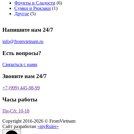
т
о
в
а
о
а
6
Фрукты и Сладости
6
о
в
а
р
в
р
1
т
Сумки и Рюкзаки
1
5
в
а
р
а
о
т
о
Другое
5
т
а
р
о
в
о
в
о
р
а
в
в
а
Напишите нам 24/7
в
а
р
а
р
о
р
в
info@fromvietnam.ru
о
в
Есть вопросы?
Связаться с нами
Звоните нам 24/7
+7 (999) 445-98-99
Часы работы
Пн-Сб: 10-18
Copyright 2016-2026 © FromVietnam
Сайт разработан
«myRuler»