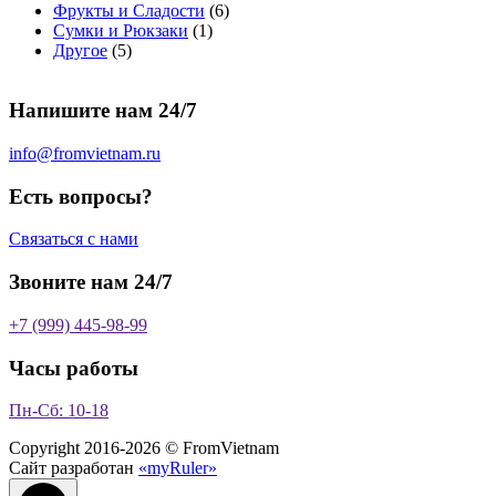
т
о
в
а
о
а
6
Фрукты и Сладости
6
о
в
а
р
в
р
1
т
Сумки и Рюкзаки
1
5
в
а
р
а
о
т
о
Другое
5
т
а
р
о
в
о
в
о
р
а
в
в
а
Напишите нам 24/7
в
а
р
а
р
о
р
в
info@fromvietnam.ru
о
в
Есть вопросы?
Связаться с нами
Звоните нам 24/7
+7 (999) 445-98-99
Часы работы
Пн-Сб: 10-18
Copyright 2016-2026 © FromVietnam
Сайт разработан
«myRuler»