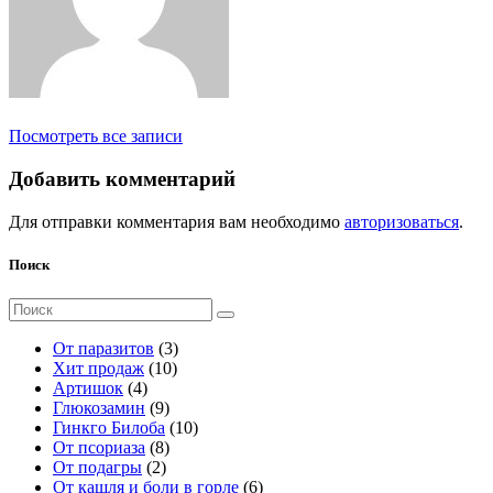
Посмотреть все записи
Добавить комментарий
Для отправки комментария вам необходимо
авторизоваться
.
Поиск
Поиск
для:
3
От паразитов
3
1
т
Хит продаж
10
4
0
о
Артишок
4
т
9
т
в
Глюкозамин
9
о
т
о
а
1
Гинкго Билоба
10
в
о
8
в
р
0
От псориаза
8
а
2
в
т
а
а
т
От подагры
2
р
т
а
о
р
о
6
От кашля и боли в горле
6