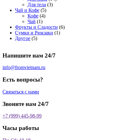
о
а
р
3
а
о
4
Для тела
3
5
в
р
о
т
р
в
т
Чай и Кофе
5
4
т
а
о
в
о
о
а
о
Кофе
4
1
т
о
р
в
в
в
р
в
Чай
1
т
о
в
а
о
а
6
Фрукты и Сладости
6
о
в
а
р
в
р
1
т
Сумки и Рюкзаки
1
5
в
а
р
а
о
т
о
Другое
5
т
а
р
о
в
о
в
о
р
а
в
в
а
Напишите нам 24/7
в
а
р
а
р
о
р
в
info@fromvietnam.ru
о
в
Есть вопросы?
Связаться с нами
Звоните нам 24/7
+7 (999) 445-98-99
Часы работы