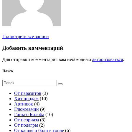
Посмотреть все записи
Добавить комментарий
Для отправки комментария вам необходимо
авторизоваться
.
Поиск
Поиск
для:
3
От паразитов
3
1
т
Хит продаж
10
4
0
о
Артишок
4
т
9
т
в
Глюкозамин
9
о
т
о
а
1
Гинкго Билоба
10
в
о
8
в
р
0
От псориаза
8
а
2
в
т
а
а
т
От подагры
2
р
т
а
о
р
о
6
От кашля и боли в горле
6