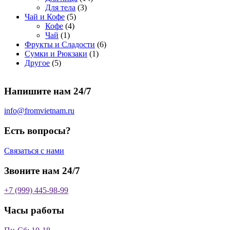
о
а
р
3
а
о
4
Для тела
3
5
в
р
о
т
р
в
т
Чай и Кофе
5
4
т
а
о
в
о
о
а
о
Кофе
4
1
т
о
р
в
в
в
р
в
Чай
1
т
о
в
а
о
а
6
Фрукты и Сладости
6
о
в
а
р
в
р
1
т
Сумки и Рюкзаки
1
5
в
а
р
а
о
т
о
Другое
5
т
а
р
о
в
о
в
о
р
а
в
в
а
Напишите нам 24/7
в
а
р
а
р
о
р
в
info@fromvietnam.ru
о
в
Есть вопросы?
Связаться с нами
Звоните нам 24/7
+7 (999) 445-98-99
Часы работы