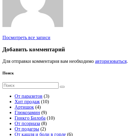
Посмотреть все записи
Добавить комментарий
Для отправки комментария вам необходимо
авторизоваться
.
Поиск
Поиск
для:
3
От паразитов
3
1
т
Хит продаж
10
4
0
о
Артишок
4
т
9
т
в
Глюкозамин
9
о
т
о
а
1
Гинкго Билоба
10
в
о
8
в
р
0
От псориаза
8
а
2
в
т
а
а
т
От подагры
2
р
т
а
о
р
о
6
От кашля и боли в горле
6