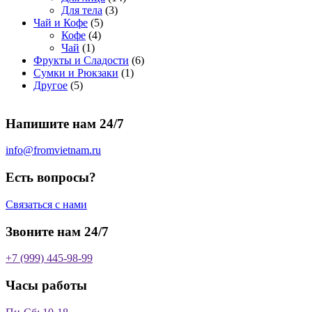
о
а
р
3
а
о
4
Для тела
3
5
в
р
о
т
р
в
т
Чай и Кофе
5
4
т
а
о
в
о
о
а
о
Кофе
4
1
т
о
р
в
в
в
р
в
Чай
1
т
о
в
а
о
а
6
Фрукты и Сладости
6
о
в
а
р
в
р
1
т
Сумки и Рюкзаки
1
5
в
а
р
а
о
т
о
Другое
5
т
а
р
о
в
о
в
о
р
а
в
в
а
Напишите нам 24/7
в
а
р
а
р
о
р
в
info@fromvietnam.ru
о
в
Есть вопросы?
Связаться с нами
Звоните нам 24/7
+7 (999) 445-98-99
Часы работы