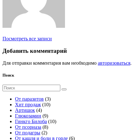
Посмотреть все записи
Добавить комментарий
Для отправки комментария вам необходимо
авторизоваться
.
Поиск
Поиск
для:
3
От паразитов
3
1
т
Хит продаж
10
4
0
о
Артишок
4
т
9
т
в
Глюкозамин
9
о
т
о
а
1
Гинкго Билоба
10
в
о
8
в
р
0
От псориаза
8
а
2
в
т
а
а
т
От подагры
2
р
т
а
о
р
о
6
От кашля и боли в горле
6