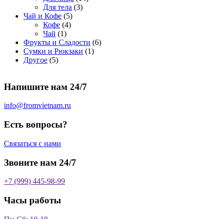
о
а
р
3
а
о
4
Для тела
3
5
в
р
о
т
р
в
т
Чай и Кофе
5
4
т
а
о
в
о
о
а
о
Кофе
4
1
т
о
р
в
в
в
р
в
Чай
1
т
о
в
а
о
а
6
Фрукты и Сладости
6
о
в
а
р
в
р
1
т
Сумки и Рюкзаки
1
5
в
а
р
а
о
т
о
Другое
5
т
а
р
о
в
о
в
о
р
а
в
в
а
Напишите нам 24/7
в
а
р
а
р
о
р
в
info@fromvietnam.ru
о
в
Есть вопросы?
Связаться с нами
Звоните нам 24/7
+7 (999) 445-98-99
Часы работы