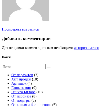
Посмотреть все записи
Добавить комментарий
Для отправки комментария вам необходимо
авторизоваться
.
Поиск
Поиск
для:
3
От паразитов
3
1
т
Хит продаж
10
4
0
о
Артишок
4
т
9
т
в
Глюкозамин
9
о
т
о
а
1
Гинкго Билоба
10
в
о
8
в
р
0
От псориаза
8
а
2
в
т
а
а
т
От подагры
2
р
т
а
о
р
о
6
От кашля и боли в горле
6