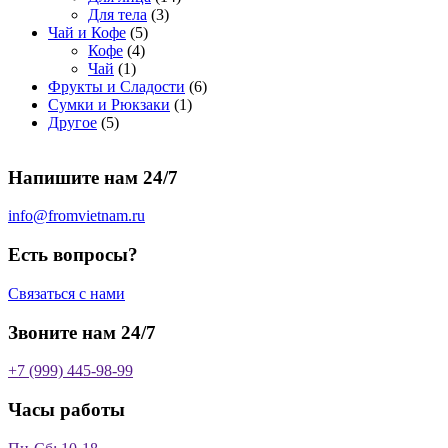
о
а
р
3
а
о
4
Для тела
3
5
в
р
о
т
р
в
т
Чай и Кофе
5
4
т
а
о
в
о
о
а
о
Кофе
4
1
т
о
р
в
в
в
р
в
Чай
1
т
о
в
а
о
а
6
Фрукты и Сладости
6
о
в
а
р
в
р
1
т
Сумки и Рюкзаки
1
5
в
а
р
а
о
т
о
Другое
5
т
а
р
о
в
о
в
о
р
а
в
в
а
Напишите нам 24/7
в
а
р
а
р
о
р
в
info@fromvietnam.ru
о
в
Есть вопросы?
Связаться с нами
Звоните нам 24/7
+7 (999) 445-98-99
Часы работы