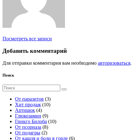
Посмотреть все записи
Добавить комментарий
Для отправки комментария вам необходимо
авторизоваться
.
Поиск
Поиск
для:
3
От паразитов
3
1
т
Хит продаж
10
4
0
о
Артишок
4
т
9
т
в
Глюкозамин
9
о
т
о
а
1
Гинкго Билоба
10
в
о
8
в
р
0
От псориаза
8
а
2
в
т
а
а
т
От подагры
2
р
т
а
о
р
о
6
От кашля и боли в горле
6