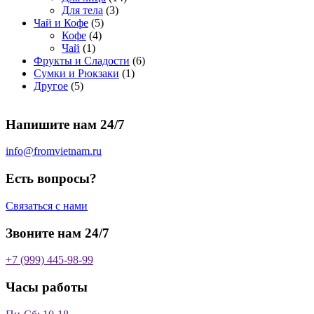
о
а
р
3
а
о
4
Для тела
3
5
в
р
о
т
р
в
т
Чай и Кофе
5
4
т
а
о
в
о
о
а
о
Кофе
4
1
т
о
р
в
в
в
р
в
Чай
1
т
о
в
а
о
а
6
Фрукты и Сладости
6
о
в
а
р
в
р
1
т
Сумки и Рюкзаки
1
5
в
а
р
а
о
т
о
Другое
5
т
а
р
о
в
о
в
о
р
а
в
в
а
Напишите нам 24/7
в
а
р
а
р
о
р
в
info@fromvietnam.ru
о
в
Есть вопросы?
Связаться с нами
Звоните нам 24/7
+7 (999) 445-98-99
Часы работы