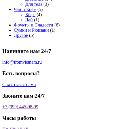
о
а
р
3
а
о
4
Для тела
3
5
в
р
о
т
р
в
т
Чай и Кофе
5
4
т
а
о
в
о
о
а
о
Кофе
4
1
т
о
р
в
в
в
р
в
Чай
1
т
о
в
а
о
а
6
Фрукты и Сладости
6
о
в
а
р
в
р
1
т
Сумки и Рюкзаки
1
5
в
а
р
а
о
т
о
Другое
5
т
а
р
о
в
о
в
о
р
а
в
в
а
Напишите нам 24/7
в
а
р
а
р
о
р
в
info@fromvietnam.ru
о
в
Есть вопросы?
Связаться с нами
Звоните нам 24/7
+7 (999) 445-98-99
Часы работы