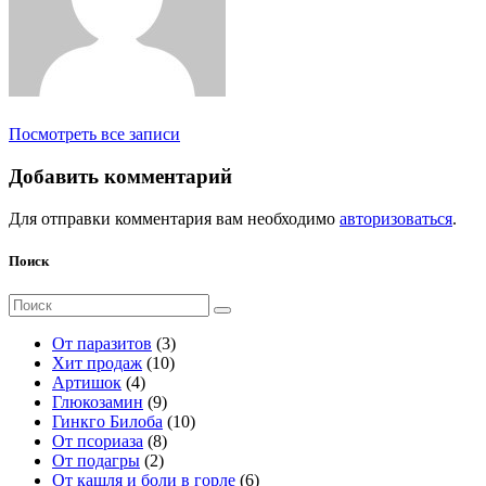
Посмотреть все записи
Добавить комментарий
Для отправки комментария вам необходимо
авторизоваться
.
Поиск
Поиск
для:
3
От паразитов
3
1
т
Хит продаж
10
4
0
о
Артишок
4
т
9
т
в
Глюкозамин
9
о
т
о
а
1
Гинкго Билоба
10
в
о
8
в
р
0
От псориаза
8
а
2
в
т
а
а
т
От подагры
2
р
т
а
о
р
о
6
От кашля и боли в горле
6