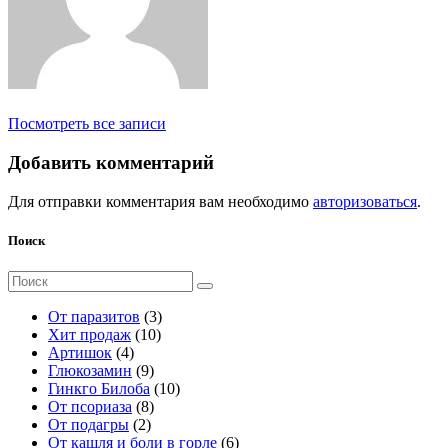
Посмотреть все записи
Добавить комментарий
Для отправки комментария вам необходимо
авторизоваться
.
Поиск
Поиск
для:
3
От паразитов
3
1
т
Хит продаж
10
4
0
о
Артишок
4
т
9
т
в
Глюкозамин
9
о
т
о
а
1
Гинкго Билоба
10
в
о
8
в
р
0
От псориаза
8
а
2
в
т
а
а
т
От подагры
2
р
т
а
о
р
о
6
От кашля и боли в горле
6