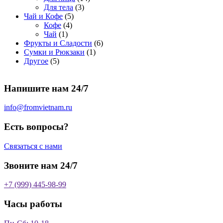
о
а
р
3
а
о
4
Для тела
3
5
в
р
о
т
р
в
т
Чай и Кофе
5
4
т
а
о
в
о
о
а
о
Кофе
4
1
т
о
р
в
в
в
р
в
Чай
1
т
о
в
а
о
а
6
Фрукты и Сладости
6
о
в
а
р
в
р
1
т
Сумки и Рюкзаки
1
5
в
а
р
а
о
т
о
Другое
5
т
а
р
о
в
о
в
о
р
а
в
в
а
Напишите нам 24/7
в
а
р
а
р
о
р
в
info@fromvietnam.ru
о
в
Есть вопросы?
Связаться с нами
Звоните нам 24/7
+7 (999) 445-98-99
Часы работы