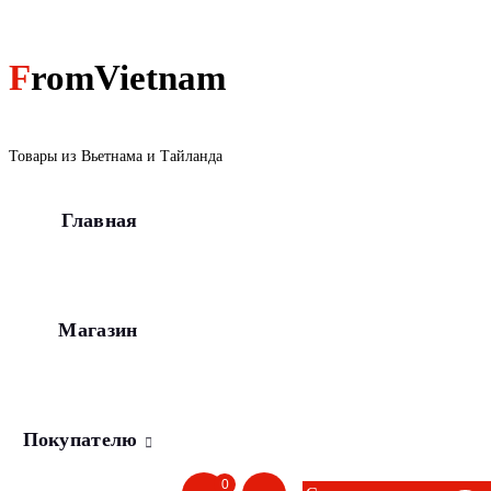
Перейти
к
содержанию
FromVietnam
Товары из Вьетнама и Тайланда
Главная
Магазин
Покупателю
0