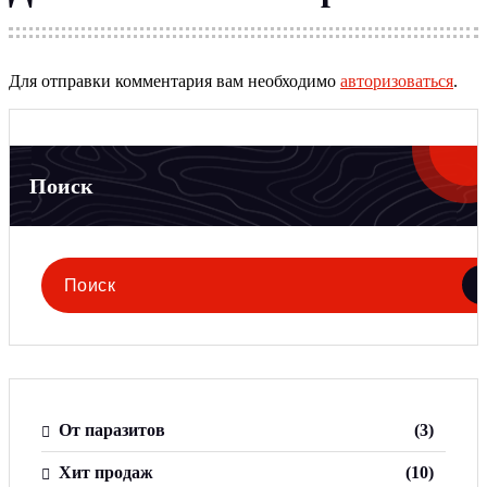
Для отправки комментария вам необходимо
авторизоваться
.
Поиск
Поиск
для:
3
От паразитов
3
т
о
1
Хит продаж
10