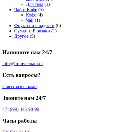
о
а
р
3
а
о
4
Для тела
3
5
в
р
о
т
р
в
т
Чай и Кофе
5
4
т
а
о
в
о
о
а
о
Кофе
4
1
т
о
р
в
в
в
р
в
Чай
1
т
о
в
а
о
а
6
Фрукты и Сладости
6
о
в
а
р
в
р
1
т
Сумки и Рюкзаки
1
5
в
а
р
а
о
т
о
Другое
5
т
а
р
о
в
о
в
о
р
а
в
в
а
Напишите нам 24/7
в
а
р
а
р
о
р
в
info@fromvietnam.ru
о
в
Есть вопросы?
Связаться с нами
Звоните нам 24/7
+7 (999) 445-98-99
Часы работы