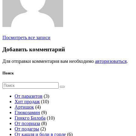
Посмотреть все записи
Добавить комментарий
Для отправки комментария вам необходимо
авторизоваться
.
Поиск
Поиск
для:
3
От паразитов
3
1
т
Хит продаж
10
4
0
о
Артишок
4
т
9
т
в
Глюкозамин
9
о
т
о
а
1
Гинкго Билоба
10
в
о
8
в
р
0
От псориаза
8
а
2
в
т
а
а
т
От подагры
2
р
т
а
о
р
о
6
От кашля и боли в горле
6