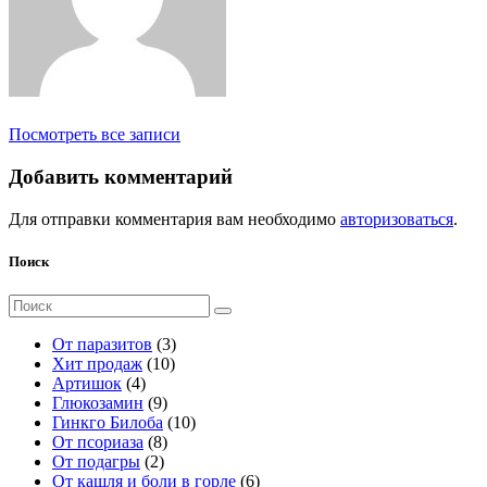
Посмотреть все записи
Добавить комментарий
Для отправки комментария вам необходимо
авторизоваться
.
Поиск
Поиск
для:
3
От паразитов
3
1
т
Хит продаж
10
4
0
о
Артишок
4
т
9
т
в
Глюкозамин
9
о
т
о
а
1
Гинкго Билоба
10
в
о
8
в
р
0
От псориаза
8
а
2
в
т
а
а
т
От подагры
2
р
т
а
о
р
о
6
От кашля и боли в горле
6