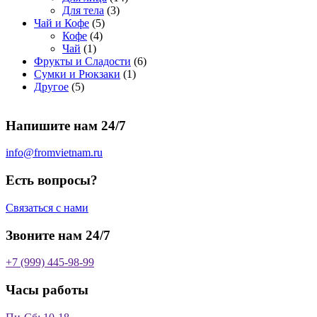
о
а
р
3
а
о
4
Для тела
3
5
в
р
о
т
р
в
т
Чай и Кофе
5
4
т
а
о
в
о
о
а
о
Кофе
4
1
т
о
р
в
в
в
р
в
Чай
1
т
о
в
а
о
а
6
Фрукты и Сладости
6
о
в
а
р
в
р
1
т
Сумки и Рюкзаки
1
5
в
а
р
а
о
т
о
Другое
5
т
а
р
о
в
о
в
о
р
а
в
в
а
Напишите нам 24/7
в
а
р
а
р
о
р
в
info@fromvietnam.ru
о
в
Есть вопросы?
Связаться с нами
Звоните нам 24/7
+7 (999) 445-98-99
Часы работы