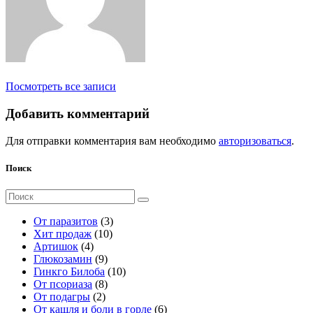
Посмотреть все записи
Добавить комментарий
Для отправки комментария вам необходимо
авторизоваться
.
Поиск
Поиск
для:
3
От паразитов
3
1
т
Хит продаж
10
4
0
о
Артишок
4
т
9
т
в
Глюкозамин
9
о
т
о
а
1
Гинкго Билоба
10
в
о
8
в
р
0
От псориаза
8
а
2
в
т
а
а
т
От подагры
2
р
т
а
о
р
о
6
От кашля и боли в горле
6