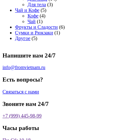
о
а
р
3
а
о
4
Для тела
3
5
в
р
о
т
р
в
т
Чай и Кофе
5
4
т
а
о
в
о
о
а
о
Кофе
4
1
т
о
р
в
в
в
р
в
Чай
1
т
о
в
а
о
а
6
Фрукты и Сладости
6
о
в
а
р
в
р
1
т
Сумки и Рюкзаки
1
5
в
а
р
а
о
т
о
Другое
5
т
а
р
о
в
о
в
о
р
а
в
в
а
Напишите нам 24/7
в
а
р
а
р
о
р
в
info@fromvietnam.ru
о
в
Есть вопросы?
Связаться с нами
Звоните нам 24/7
+7 (999) 445-98-99
Часы работы