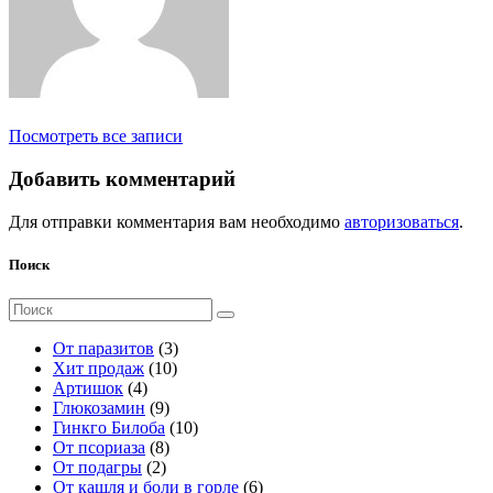
Посмотреть все записи
Добавить комментарий
Для отправки комментария вам необходимо
авторизоваться
.
Поиск
Поиск
для:
3
От паразитов
3
1
т
Хит продаж
10
4
0
о
Артишок
4
т
9
т
в
Глюкозамин
9
о
т
о
а
1
Гинкго Билоба
10
в
о
8
в
р
0
От псориаза
8
а
2
в
т
а
а
т
От подагры
2
р
т
а
о
р
о
6
От кашля и боли в горле
6