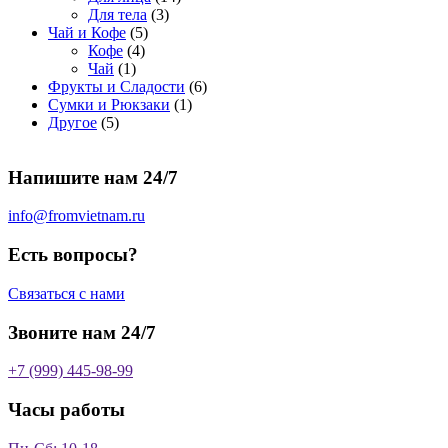
о
а
р
3
а
о
4
Для тела
3
5
в
р
о
т
р
в
т
Чай и Кофе
5
4
т
а
о
в
о
о
а
о
Кофе
4
1
т
о
р
в
в
в
р
в
Чай
1
т
о
в
а
о
а
6
Фрукты и Сладости
6
о
в
а
р
в
р
1
т
Сумки и Рюкзаки
1
5
в
а
р
а
о
т
о
Другое
5
т
а
р
о
в
о
в
о
р
а
в
в
а
Напишите нам 24/7
в
а
р
а
р
о
р
в
info@fromvietnam.ru
о
в
Есть вопросы?
Связаться с нами
Звоните нам 24/7
+7 (999) 445-98-99
Часы работы