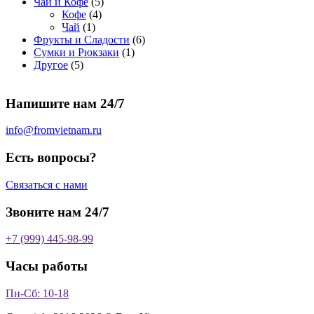
5
в
р
о
т
р
в
т
Чай и Кофе
5
4
т
а
о
в
о
о
а
о
Кофе
4
1
т
о
р
в
в
в
р
в
Чай
1
т
о
в
а
о
а
6
Фрукты и Сладости
6
о
в
а
р
в
р
1
т
Сумки и Рюкзаки
1
5
в
а
р
а
о
т
о
Другое
5
т
а
р
о
в
о
в
о
р
а
в
в
а
Напишите нам 24/7
в
а
р
а
р
о
р
в
info@fromvietnam.ru
о
в
Есть вопросы?
Связаться с нами
Звоните нам 24/7
+7 (999) 445-98-99
Часы работы
Пн-Сб: 10-18