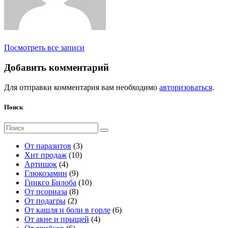
Посмотреть все записи
Добавить комментарий
Для отправки комментария вам необходимо
авторизоваться
.
Поиск
Поиск
для:
3
От паразитов
3
1
т
Хит продаж
10
4
0
о
Артишок
4
т
9
т
в
Глюкозамин
9
о
т
о
а
1
Гинкго Билоба
10
в
о
8
в
р
0
От псориаза
8
а
2
в
т
а
а
т
От подагры
2
р
т
а
о
р
о
6
От кашля и боли в горле
6
а
о
р
в
о
в
4
т
От акне и прыщей
4
6
в
о
а
в
а
т
о