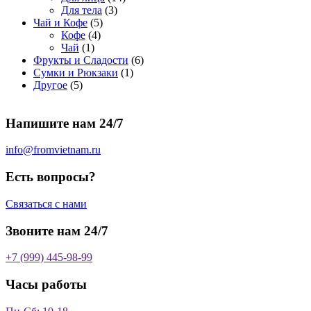
о
а
р
3
а
о
4
Для тела
3
5
в
р
о
т
р
в
т
Чай и Кофе
5
4
т
а
о
в
о
о
а
о
Кофе
4
1
т
о
р
в
в
в
р
в
Чай
1
т
о
в
а
о
а
6
Фрукты и Сладости
6
о
в
а
р
в
р
1
т
Сумки и Рюкзаки
1
5
в
а
р
а
о
т
о
Другое
5
т
а
р
о
в
о
в
о
р
а
в
в
а
Напишите нам 24/7
в
а
р
а
р
о
р
в
info@fromvietnam.ru
о
в
Есть вопросы?
Связаться с нами
Звоните нам 24/7
+7 (999) 445-98-99
Часы работы