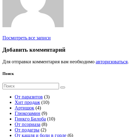
Посмотреть все записи
Добавить комментарий
Для отправки комментария вам необходимо
авторизоваться
.
Поиск
Поиск
для:
3
От паразитов
3
1
т
Хит продаж
10
4
0
о
Артишок
4
т
9
т
в
Глюкозамин
9
о
т
о
а
1
Гинкго Билоба
10
в
о
8
в
р
0
От псориаза
8
а
2
в
т
а
а
т
От подагры
2
р
т
а
о
р
о
6
От кашля и боли в горле
6